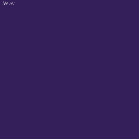
Never