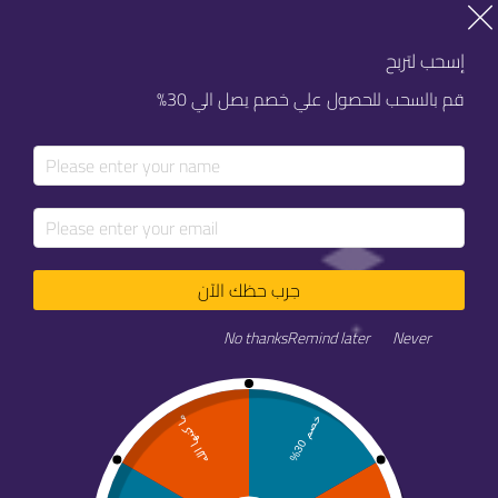
خصم 20% على كل خدماتنا
خصم 20% على كل خدماتنا
إسحب لتربح
قم بالسحب للحصول علي خصم يصل الي 30%
جرب حظك الآن
No thanks
Remind later
Never