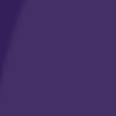
موثق لدى منصة الأعمال
تصميم متجر إلكتروني
تصميم الشعار والهوية البصرية
تصميم إنفوجرافيك
خدمات الموشن جرافيك
خدمات الإعلانات الممولة
خطة تسويقية متكاملة لمشروعك
تحليل وتحسين المتاجر SEO
إدارة مواقع التواصل الإجتماعي