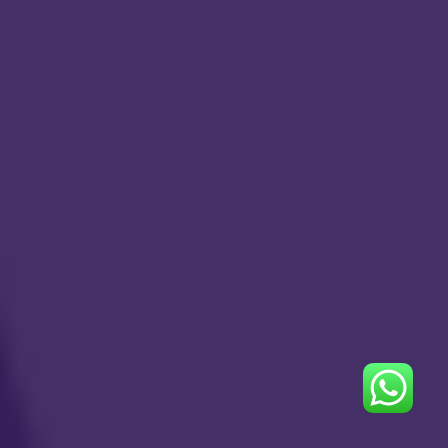
من نحن
منصة عالم أبواب مهتمين بحلول التسويق الرقمي
والتصاميم وجميع الحلول الرقمية والتسويقية
روابط مهمة
أبواب أكاديمي
معرض الأعمال
الأسئلة الشائعة
وسائل التواصل