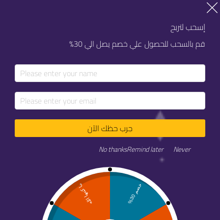
خصم 20% على كل خدماتنا
خصم 20% على كل خدماتنا
إسحب لتربح
قم بالسحب للحصول علي خصم يصل الي 30%
جرب حظك الآن
No thanks
Remind later
Never