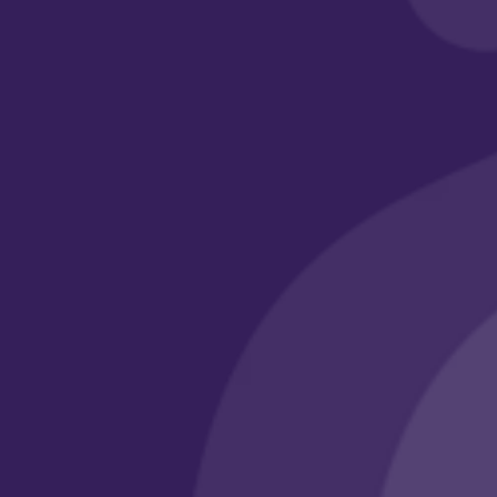
أبواب أكاديمي
معرض الأعمال
الأسئلة الشائعة
وسائل التواصل
الرقم الضريبي
311115333100003