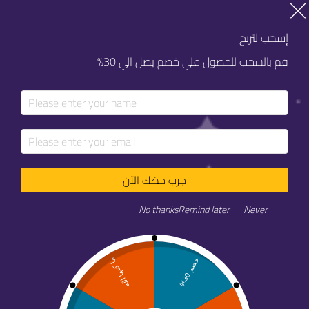
خصم 20% على كل خدماتنا
خصم 20% على كل خدماتنا
إسحب لتربح
قم بالسحب للحصول علي خصم يصل الي 30%
جرب حظك الآن
No thanks
Remind later
Never