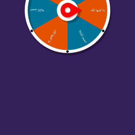
أبـواب | ABWAB
خريطة لطريق مختصر منصة أبواب حلول التسويق
الرقمي وصناعة التسويق الإبداعي
لنمو علامتك التجارية التسويق لوحة فنية ... نحن
نمزج ألوانها