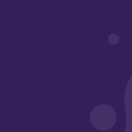
دورة التصميم الجرافيكي بالإلستريتور
شراء الدورة الآن
تفاصيل الدورة
الدليل الإرشادي للمتدربين
آراء المتدربين
أساسيات المصمم المحترف الناجح .
التعرف على كيفية تحميل وتثبيت البرنامج .
التعرف على واجهة البرنامج وإختصارات الكيبورد .
رسم الشعارات .
رسم الشخصيات الكرتونية .