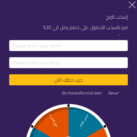
خصم 20% على كل خدماتنا
خصم 20% على كل خدماتنا
إسحب لتربح
قم بالسحب للحصول علي خصم يصل الي 30%
جرب حظك الآن
No thanks
Remind later
Never