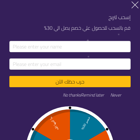
خصم 20% على كل خدماتنا
خصم 20% على كل خدماتنا
إسحب لتربح
قم بالسحب للحصول علي خصم يصل الي 30%
جرب حظك الآن
منصات تعليم ينبع مدرسه تفاعلي
No thanks
Remind later
Never