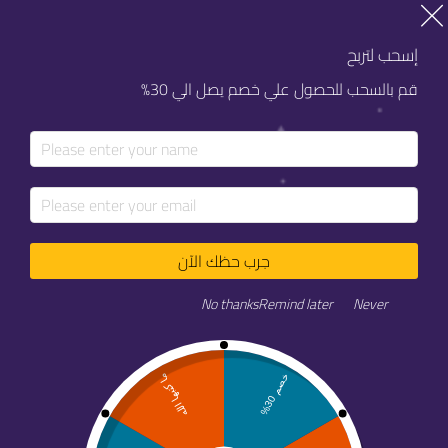
خصم 20% على كل خدماتنا
خصم 20% على كل خدماتنا
إسحب لتربح
قم بالسحب للحصول علي خصم يصل الي 30%
جرب حظك الآن
مبادرة سلة رمضان
No thanks
Remind later
Never