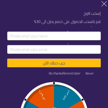
خصم 20% على كل خدماتنا
إسحب لتربح
قم بالسحب للحصول علي خصم يصل الي 30%
جرب حظك الآن
ما أتكلم… أخلي الحملة تتكلم
No thanks
Remind later
Never