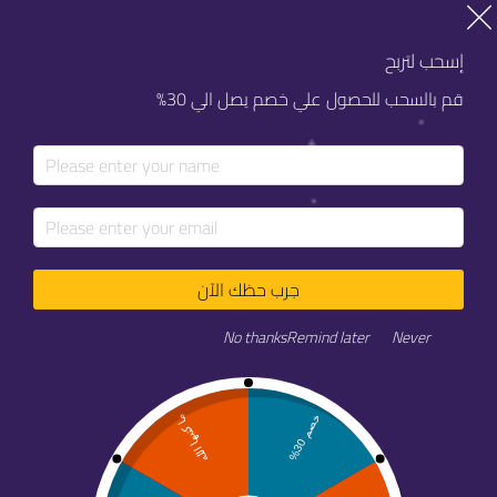
خصم 20% على كل خدماتنا
خصم 20% على كل خدماتنا
إسحب لتربح
قم بالسحب للحصول علي خصم يصل الي 30%
جرب حظك الآن
عرض فندق روابي جاردن إن
No thanks
Remind later
Never