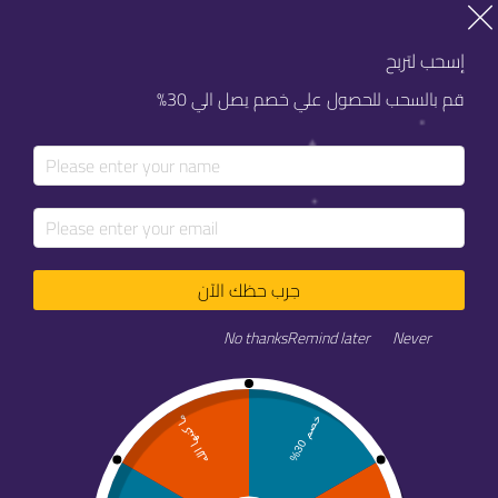
خصم 20% على كل خدماتنا
خصم 20% على كل خدماتنا
إسحب لتربح
قم بالسحب للحصول علي خصم يصل الي 30%
جرب حظك الآن
سجل المبادرات الإلكترونية
No thanks
Remind later
Never