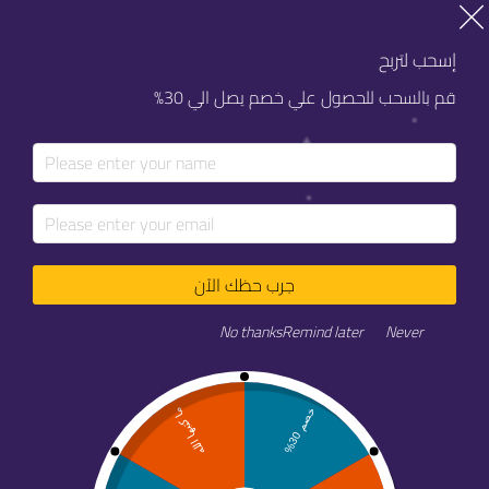
خصم 20% على كل خدماتنا
خصم 20% على كل خدماتنا
إسحب لتربح
قم بالسحب للحصول علي خصم يصل الي 30%
جرب حظك الآن
تقرير ميزانيه حمله سناب شات مطعم تغميصه
No thanks
Remind later
Never