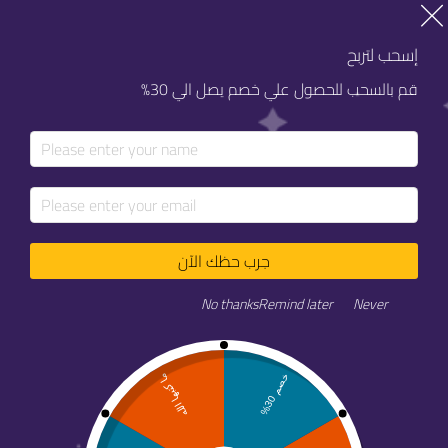
خصم 20% على كل خدماتنا
خصم 20% على كل خدماتنا
إسحب لتربح
قم بالسحب للحصول علي خصم يصل الي 30%
جرب حظك الآن
No thanks
Remind later
Never