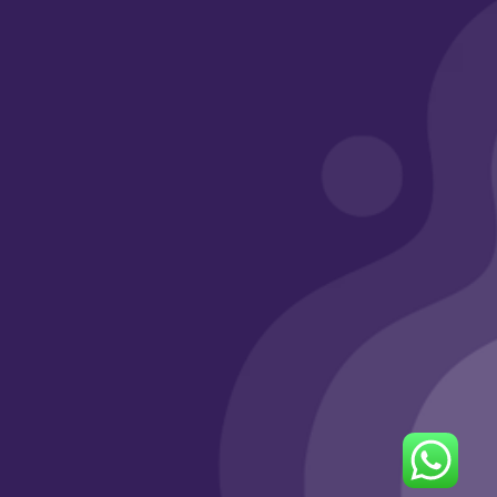
وسائل التواصل
الرقم الضريبي
311115333100003
السجل التجاري : 4700118549
جميع الحقوق محفوظة © 2025 | منصة أبواب