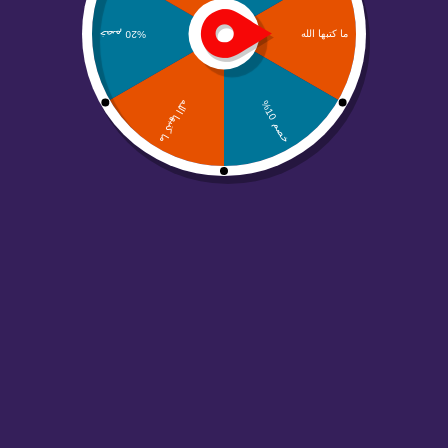
قوة واحتراف
“هذه ليست مجرد خصومات… هذه فرصتك لتضاعف نجاح
مشروعك في دقائق!” • كل خدماتنا في باقة واحدة