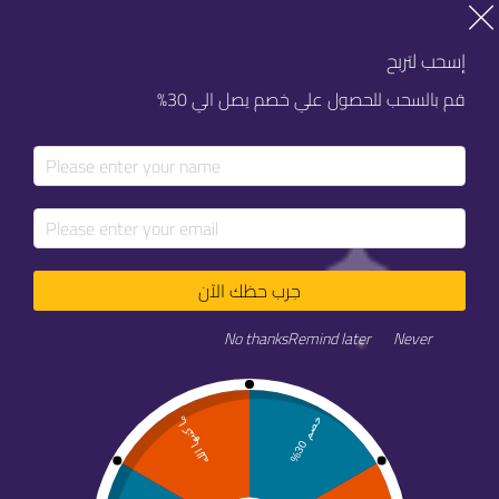
إسحب لتربح
قم بالسحب للحصول علي خصم يصل الي 30%
عروض اليوم الوطني 95 | أبواب
في يوم يخليك تنتظر سنة… وفي يوم يربحك سنة!
جرب حظك الآن
اليوم الوطني 95 | خصومات تصل حتى 70% على كل خدمات أبواب
No thanks
Remind later
Never