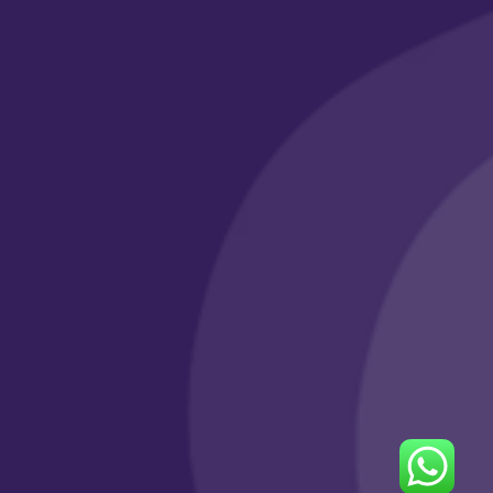
احجز عرضك الآن
لفرصة محدودة… احجز قبل انتهاء العرض!
تواصل معنا الآن
يسري العرض من 19 إلى 24 سبتمبر 2025. الخصومات حتى 70% على
باقات محددة. تُطبّق الشروط والأحكام.